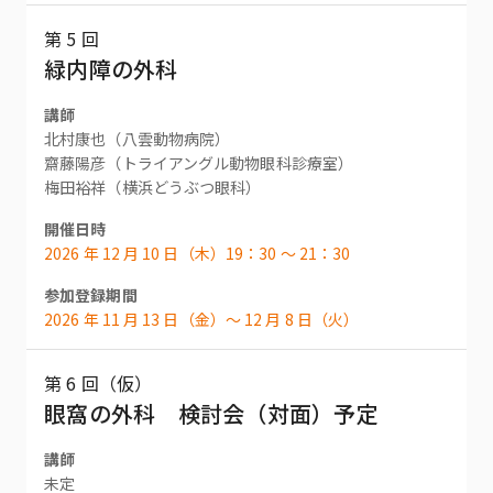
第 5 回
緑内障の外科
講師
北村康也（八雲動物病院）
齋藤陽彦（トライアングル動物眼科診療室）
梅田裕祥（横浜どうぶつ眼科）
開催日時
2026 年 12 月 10 日（木）19：30 〜 21：30
参加登録期間
2026 年 11 月 13 日（金）〜 12 月 8 日（火）
第 6 回（仮）
眼窩の外科 検討会（対面）予定
講師
未定