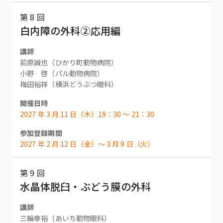
第 8 回
白内障の外科②応用編
講師
前原誠也（ひかり町動物病院）
小野 啓（パル動物病院）
梅田裕祥（横浜どうぶつ眼科）
開催日時
2027 年 3 月 11 日（木）19：30 〜 21：30
参加登録期間
2027 年 2 月 12 日（金）〜 3 月 9 日（火）
第 9 回
水晶体脱臼・ぶどう膜の外科
講師
三輪幸裕（あいち動物眼科）