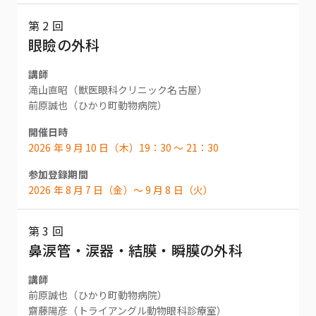
第 2 回
眼瞼の外科
講師
滝山直昭（獣医眼科クリニック名古屋）
前原誠也（ひかり町動物病院）
開催日時
2026 年 9 月 10 日（木）19：30 〜 21：30
参加登録期間
2026 年 8 月 7 日（金）〜 9 月 8 日（火）
第 3 回
鼻涙管・涙器・結膜・瞬膜の外科
講師
前原誠也（ひかり町動物病院）
齋藤陽彦（トライアングル動物眼科診療室）