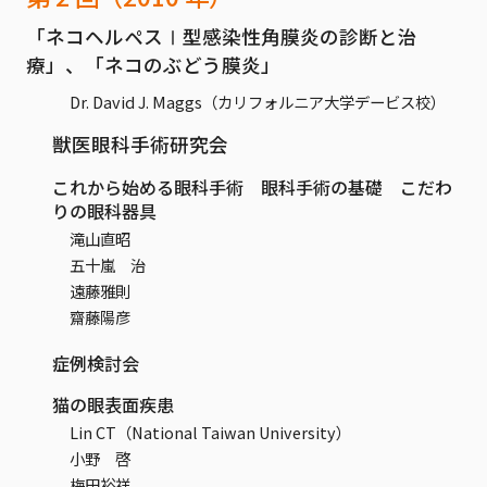
「ネコヘルペスⅠ型感染性角膜炎の診断と治
療」、「ネコのぶどう膜炎」
Dr. David J. Maggs（カリフォルニア大学デービス校）
獣医眼科手術研究会
これから始める眼科手術 眼科手術の基礎 こだわ
りの眼科器具
滝山直昭
五十嵐 治
遠藤雅則
齋藤陽彦
症例検討会
猫の眼表面疾患
Lin CT（National Taiwan University）
小野 啓
梅田裕祥