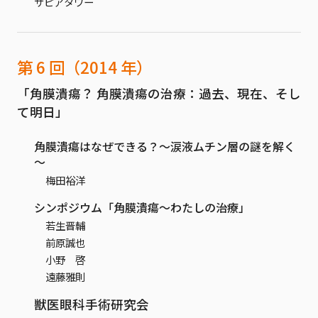
サピアタワー
第 6 回（2014 年）
「角膜潰瘍？ 角膜潰瘍の治療：過去、現在、そし
て明日」
角膜潰瘍はなぜできる？～涙液ムチン層の謎を解く
～
梅田裕洋
シンポジウム「角膜潰瘍～わたしの治療」
若生晋輔
前原誠也
小野 啓
遠藤雅則
獣医眼科手術研究会