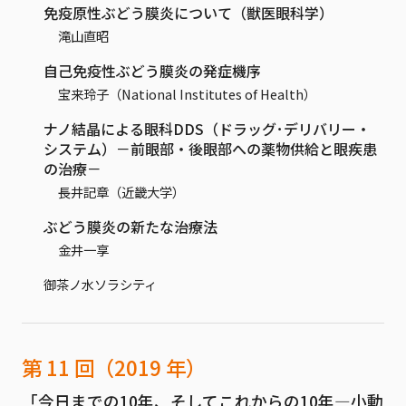
免疫原性ぶどう膜炎について（獣医眼科学）
滝山直昭
自己免疫性ぶどう膜炎の発症機序
宝来玲子（National Institutes of Health）
ナノ結晶による眼科DDS（ドラッグ･デリバリー・
システム）－前眼部・後眼部への薬物供給と眼疾患
の治療－
長井記章（近畿大学）
ぶどう膜炎の新たな治療法
金井一享
御茶ノ水ソラシティ
第 11 回（2019 年）
「今日までの10年、そしてこれからの10年―小動