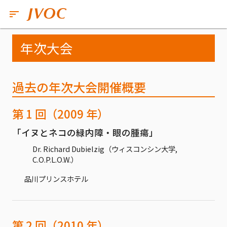
年次大会
過去の年次大会開催概要
第 1 回（2009 年）
「イヌとネコの緑内障・眼の腫瘍」
Dr. Richard Dubielzig（ウィスコンシン大学,
C.O.P.L.O.W.）
品川プリンスホテル
第 2 回（2010 年）