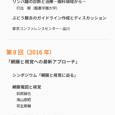
リンパ腫の診断と治療－眼科領域から－
打出 毅（酪農学園大学）
ぶどう膜炎のガイドライン作成とディスカッション
東京コンファレンスセンター・品川
第 8 回（2016 年）
「網膜と視覚への最新アプローチ」
シンポジウム「網膜と視覚に迫る」
網膜電図と視覚
前原誠也
滝山直昭
若生晋輔