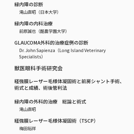
緑内障の診断
滝山直昭（日本大学）
緑内障の内科治療
前原誠也（酪農学園大学）
GLAUCOMA外科的治療症例の診断
Dr. John Sapienza（Long Island Veterinary
Specialists）
獣医眼科手術研究会
経強膜レーザー毛様体凝固術と前房シャント手術、
術式と成績、術後管利法
緑内障の外科的治療 総論と術式
滝山直昭
経強膜レーザー毛様体凝固術（TSCP）
梅田裕祥