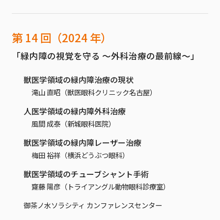
第 14 回（2024 年）
「緑内障の視覚を守る ～外科治療の最前線～」
獣医学領域の緑内障治療の現状
滝山 直昭（獣医眼科クリニック名古屋）
人医学領域の緑内障外科治療
風間 成泰（新城眼科医院）
獣医学領域の緑内障レーザー治療
梅田 裕祥（横浜どうぶつ眼科）
獣医学領域のチューブシャント手術
齋藤 陽彦（トライアングル動物眼科診療室）
御茶ノ水ソラシティ カンファレンスセンター